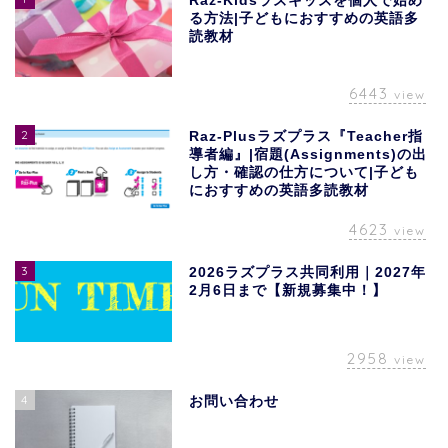
Raz-Kidsラズキッズを個人で始め
る方法|子どもにおすすめの英語多
読教材
6443
view
2
Raz-Plusラズプラス『Teacher指
導者編』|宿題(Assignments)の出
し方・確認の仕方について|子ども
におすすめの英語多読教材
4623
view
3
2026ラズプラス共同利用｜2027年
2月6日まで【新規募集中！】
2958
view
4
お問い合わせ