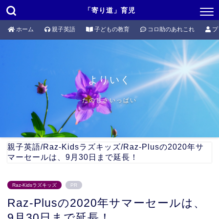
「寄り道」育児
ホーム
親子英語
子どもの教育
コロ助のあれこれ
プ
よりいく
たのしさいっぱい
親子英語
/
Raz-Kidsラズキッズ
/
Raz-Plusの2020年サ
マーセールは、9月30日まで延長！
Raz-Kidsラズキッズ
PR
Raz-Plusの2020年サマーセールは、
9月30日まで延長！