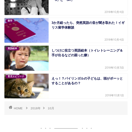
2018年10月4日
留学
3か月経ったら、突然英語の音が聞き取れた！イギ
リス留学体験談
2018年10月4日
英語絵本
しつけに役立つ英語絵本（トイレトレーニング＆
手が出るなどの困った癖）
2018年10月3日
育児エピソード
えっ！？バイリンガルの子どもは、頭がボーッと
することがあるの？
2018年10月1日
HOME
2018年
10月