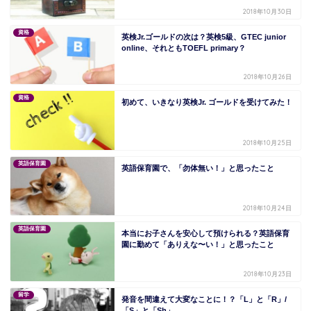
2018年10月30日
資格
英検Jr.ゴールドの次は？英検5級、GTEC junior
online、それともTOEFL primary？
2018年10月26日
資格
初めて、いきなり英検Jr. ゴールドを受けてみた！
2018年10月25日
英語保育園
英語保育園で、「勿体無い！」と思ったこと
2018年10月24日
英語保育園
本当にお子さんを安心して預けられる？英語保育
園に勤めて「ありえな〜い！」と思ったこと
2018年10月23日
留学
発音を間違えて大変なことに！？「L」と「R」/
「S」と「Sh」