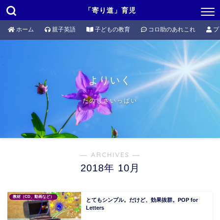
「寄り道」育児
ホーム
親子英語
子どもの教育
コロ助のあれこれ
プ
よりいく
たのしさいっぱい
― ARCHIVES ―
2018年 10月
教材（CD、動画など）
とてもシンプル。だけど、効果抜群。POP for
Letters