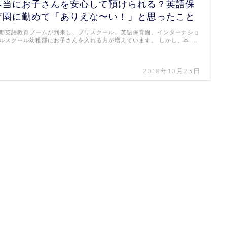
本当にお子さんを安心して預けられる？英語保
育園に勤めて「ありえな〜い！」と思ったこと
期英語教育ブームが到来し、プリスクール、英語保育園、インターナショ
ルスクール幼稚部にお子さんを入れる方が増えています。 しかし、本 …
2018年10月23日