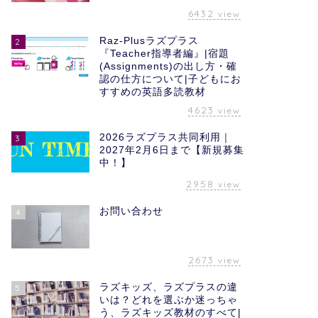
6432
view
Raz-Plusラズプラス
2
『Teacher指導者編』|宿題
(Assignments)の出し方・確
認の仕方について|子どもにお
すすめの英語多読教材
4623
view
2026ラズプラス共同利用｜
3
2027年2月6日まで【新規募集
中！】
2958
view
お問い合わせ
4
2673
view
ラズキッズ、ラズプラスの違
5
いは？どれを選ぶか迷っちゃ
う、ラズキッズ教材のすべて|