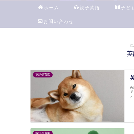
ホーム
親子英語
子ど
お問い合わせ
― C
英
英語保育園
英
で
テ
英語保育園