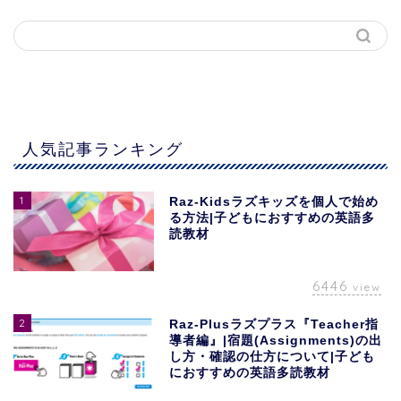
人気記事ランキング
1
Raz-Kidsラズキッズを個人で始め
る方法|子どもにおすすめの英語多
読教材
6446
view
2
Raz-Plusラズプラス『Teacher指
導者編』|宿題(Assignments)の出
し方・確認の仕方について|子ども
におすすめの英語多読教材