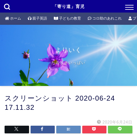
「寄り道」育児
ホーム
親子英語
子どもの教育
コロ助のあれこれ
プ
よりいく
たのしさいっぱい
スクリーンショット 2020-06-24
17.11.32
2020年6月24日