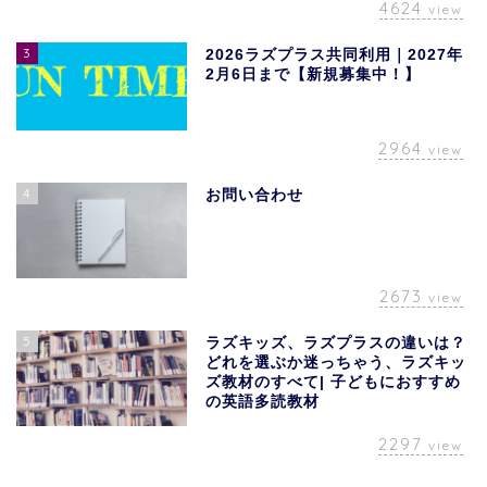
4624
view
3
2026ラズプラス共同利用｜2027年
2月6日まで【新規募集中！】
2964
view
4
お問い合わせ
2673
view
5
ラズキッズ、ラズプラスの違いは？
どれを選ぶか迷っちゃう、ラズキッ
ズ教材のすべて| 子どもにおすすめ
の英語多読教材
2297
view