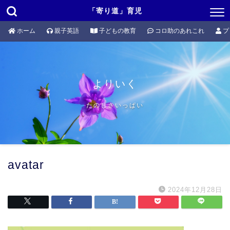
「寄り道」育児
ホーム
親子英語
子どもの教育
コロ助のあれこれ
プ
よりいく
たのしさいっぱい
avatar
2024年12月28日