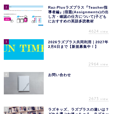
2
Raz-Plusラズプラス『Teacher指
導者編』|宿題(Assignments)の出
し方・確認の仕方について|子ども
におすすめの英語多読教材
4624
view
3
2026ラズプラス共同利用｜2027年
2月6日まで【新規募集中！】
2964
view
4
お問い合わせ
2673
view
5
ラズキッズ、ラズプラスの違いは？