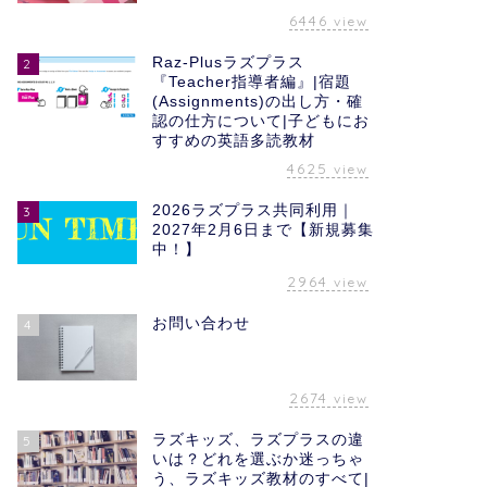
6446
view
Raz-Plusラズプラス
2
『Teacher指導者編』|宿題
(Assignments)の出し方・確
認の仕方について|子どもにお
すすめの英語多読教材
4625
view
2026ラズプラス共同利用｜
3
2027年2月6日まで【新規募集
中！】
2964
view
お問い合わせ
4
2674
view
ラズキッズ、ラズプラスの違
5
いは？どれを選ぶか迷っちゃ
う、ラズキッズ教材のすべて|