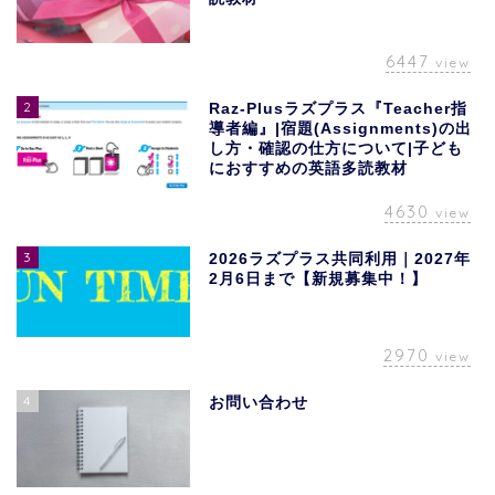
6447
view
2
Raz-Plusラズプラス『Teacher指
導者編』|宿題(Assignments)の出
し方・確認の仕方について|子ども
におすすめの英語多読教材
4630
view
3
2026ラズプラス共同利用｜2027年
2月6日まで【新規募集中！】
2970
view
4
お問い合わせ