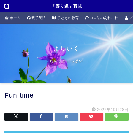
「寄り道」育児
ホーム
親子英語
子どもの教育
コロ助のあれこれ
プ
よりいく
たのしさいっぱい
Fun-time
2022年10月28日