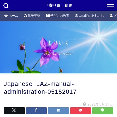
「寄り道」育児
ホーム
親子英語
子どもの教育
コロ助のあれこれ
プ
よりいく
たのしさいっぱい
Japanese_LAZ-manual-
administration-05152017
2021年3月17日