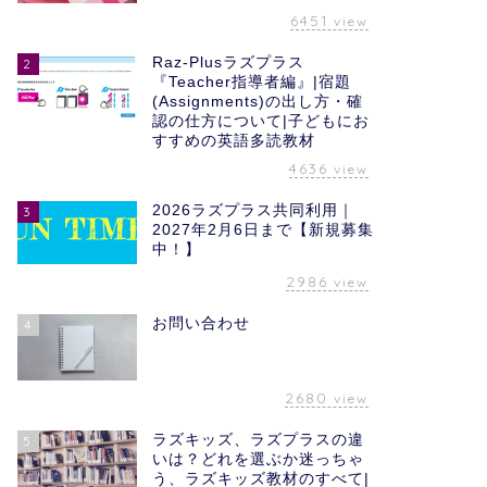
6451
view
Raz-Plusラズプラス
2
『Teacher指導者編』|宿題
(Assignments)の出し方・確
認の仕方について|子どもにお
すすめの英語多読教材
4636
view
2026ラズプラス共同利用｜
3
2027年2月6日まで【新規募集
中！】
2986
view
お問い合わせ
4
2680
view
ラズキッズ、ラズプラスの違
5
いは？どれを選ぶか迷っちゃ
う、ラズキッズ教材のすべて|