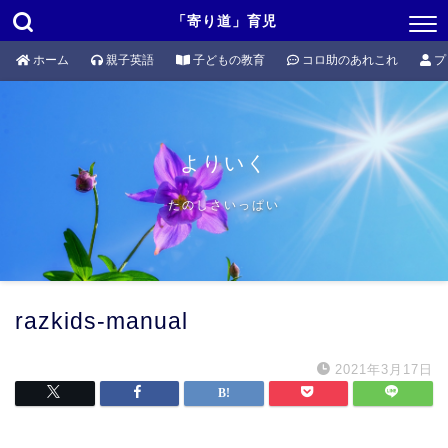
「寄り道」育児
ホーム
親子英語
子どもの教育
コロ助のあれこれ
プ
よりいく
たのしさいっぱい
razkids-manual
2021年3月17日