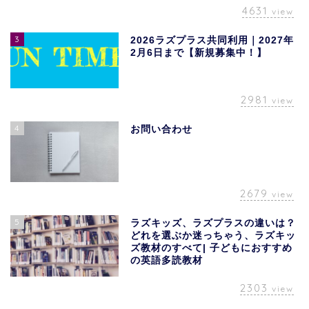
4631
view
3
2026ラズプラス共同利用｜2027年
2月6日まで【新規募集中！】
2981
view
4
お問い合わせ
2679
view
5
ラズキッズ、ラズプラスの違いは？
どれを選ぶか迷っちゃう、ラズキッ
ズ教材のすべて| 子どもにおすすめ
の英語多読教材
2303
view