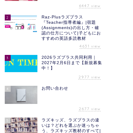
6447
view
Raz-Plusラズプラス
2
『Teacher指導者編』|宿題
(Assignments)の出し方・確
認の仕方について|子どもにお
すすめの英語多読教材
4631
view
2026ラズプラス共同利用｜
3
2027年2月6日まで【新規募集
中！】
2977
view
お問い合わせ
4
2677
view
ラズキッズ、ラズプラスの違
5
いは？どれを選ぶか迷っちゃ
う、ラズキッズ教材のすべて|